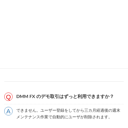
仮想資金の500万円が尽きたらトレードができなく
なりますか？
仮想資金が減ってきた場合は、また新たに500万円が自動
入金されるのでトレードは引き続き可能です。仮想資金は
心置きなく使えます。
DMM FX のデモ取引はずっと利用できますか？
できません。ユーザー登録をしてから三カ月経過後の週末
メンテナンス作業で自動的にユーザが削除されます。