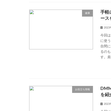
手軽
健康
ース
202
今回は
に使う
合間に
るのも
す。肩
DM
お役立ち情報
を紹
202