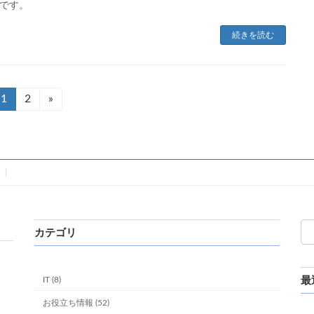
です。
続きを読む
固
1
固
2
»
定
定
ペ
ペ
ー
ー
ジ
ジ
カテゴリ
IT (8)
最
お役立ち情報 (52)