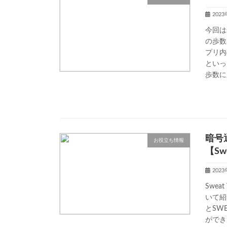
202
今回は
の歩数
プリ内
といっ
歩数に
暗号
お役立ち情報
【Sw
202
Swea
いて紹
とSW
ができ