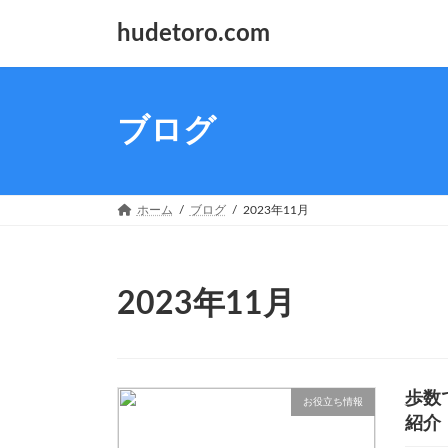
コ
ナ
hudetoro.com
ン
ビ
テ
ゲ
ン
ー
ツ
シ
へ
ョ
ブログ
ス
ン
キ
に
ッ
移
プ
動
ホーム
ブログ
2023年11月
2023年11月
歩数
お役立ち情報
紹介