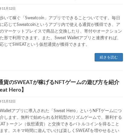
3年11月12日
歩いて稼ぐ「Sweatcoin」アプリでできることついてです。毎日
に応じてSweatcoinというアプリ内で使える通貨が獲得でき、ア
のマーケットプレイスで商品と交換したり、寄付やオークション
た形で利用できます。また、Sweat Walletアプリと連携すれば、
応じてSWEATという仮想通貨が獲得できます。
続きを読む
通貨のSWEATが稼げるNFTゲームの遊び方を紹介
eat Hero】
3年11月12日
t Walletアプリに導入された「Sweat Hero」というNFTゲームにつ
介します。無料で始められる対戦型のリズムゲームで、勝利する
EATトークン（仮想通貨）と交換できるバトルコインを得ること
ます。スキマ時間に遊んでいけば楽しくSWEATを増やせるとい