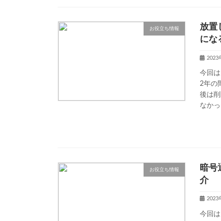
放置
お役立ち情報
にな
202
今回は
2年の
後は削
なかっ
暗号
お役立ち情報
介
202
今回は